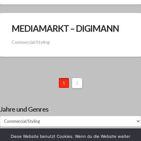
MEDIAMARKT – DIGIMANN
Commercial/Styling
1
2
Jahre und Genres
Jahre
und
Genres
Diese Website benutzt Cookies. Wenn du die Website weiter