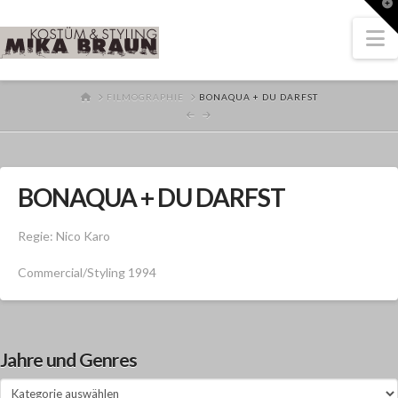
T
t
W
N
HOME
FILMOGRAPHIE
BONAQUA + DU DARFST
BONAQUA + DU DARFST
Regie: Nico Karo
Commercial/Styling 1994
Jahre und Genres
Jahre