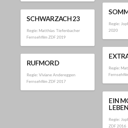
SOMM
SCHWARZACH 23
Regie: Jop
2020
Regie: Matthias Tiefenbacher
Fernsehfilm ZDF 2019
EXTR
RUFMORD
Regie: Mat
Fernsehfi
Regie: Viviane Andereggen
Fernsehfilm ZDF 2017
EIN M
LEBE
Regie: Jop
ZDF 2016