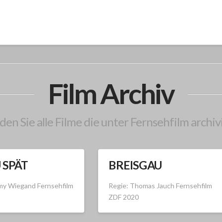
Film Archiv
den Sie alle Filme die unter Fernsehfilm archiv
U SPÄT
BREISGAU
my Wiegand Fernsehfilm
Regie: Thomas Jauch Fernsehfilm
ZDF 2020