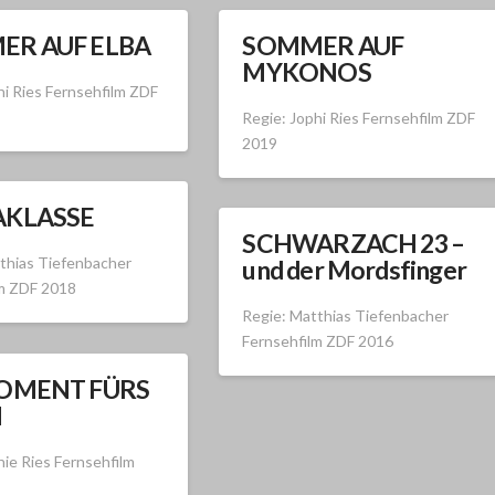
ER AUF ELBA
SOMMER AUF
MYKONOS
hi Ries Fernsehfilm ZDF
Regie: Jophi Ries Fernsehfilm ZDF
2019
AKLASSE
SCHWARZACH 23 –
thias Tiefenbacher
und der Mordsfinger
lm ZDF 2018
Regie: Matthias Tiefenbacher
Fernsehfilm ZDF 2016
OMENT FÜRS
N
hie Ries Fernsehfilm