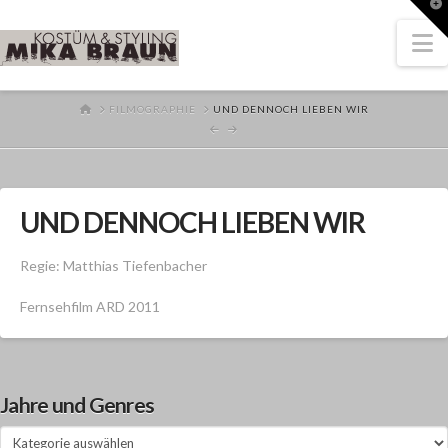
T
t
W
N
HOME
FILMOGRAPHIE
UND DENNOCH LIEBEN WIR
UND DENNOCH LIEBEN WIR
Regie: Matthias Tiefenbacher
Fernsehfilm ARD 2011
Jahre und Genres
Jahre