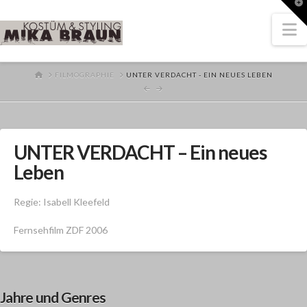
T
t
W
N
HOME
FILMOGRAPHIE
UNTER VERDACHT - EIN NEUES LEBEN
UNTER VERDACHT – Ein neues
Leben
Regie: Isabell Kleefeld
Fernsehfilm ZDF 2006
Jahre und Genres