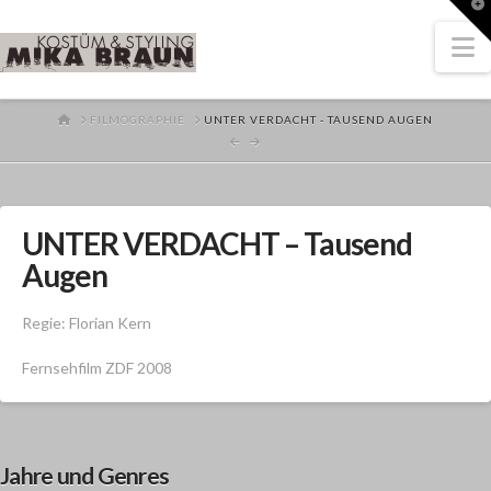
T
t
W
N
HOME
FILMOGRAPHIE
UNTER VERDACHT - TAUSEND AUGEN
UNTER VERDACHT – Tausend
Augen
Regie: Florian Kern
Fernsehfilm ZDF 2008
Jahre und Genres