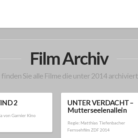
Film Archiv
 finden Sie alle Filme die unter 2014 archiviert
IND 2
UNTER VERDACHT –
Mutterseelenallein
ja von Garnier Kino
Regie: Matthias Tiefenbacher
Fernsehfilm ZDF 2014