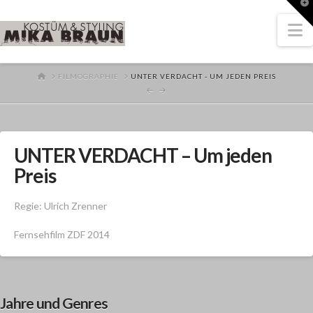
T
t
W
N
HOME
FILMOGRAPHIE
UNTER VERDACHT - UM JEDEN PREIS
UNTER VERDACHT – Um jeden
Preis
Regie: Ulrich Zrenner
Fernsehfilm ZDF 2014
Jahre und Genres