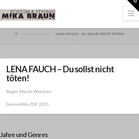
T
t
W
N
HOME
FILMOGRAPHIE
LENA FAUCH - DU SOLLST NICHT TÖTEN!
LENA FAUCH – Du sollst nicht
töten!
Regie: Martin Weinhart
Fernsehfilm ZDF 2015
Jahre und Genres