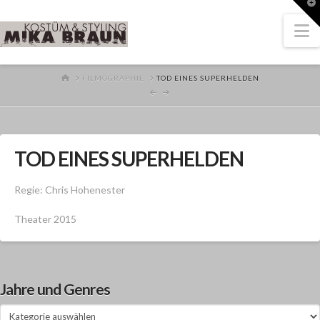
T
t
W
N
HOME
FILMOGRAPHIE
TOD EINES SUPERHELDEN
TOD EINES SUPERHELDEN
Regie: Chris Hohenester
Theater 2015
Jahre und Genres
Jahre