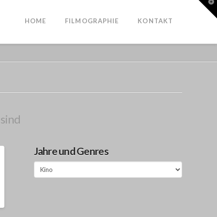
T
t
W
HOME
FILMOGRAPHIE
KONTAKT
 sind
Jahre und Genres
Jahre
und
Genres