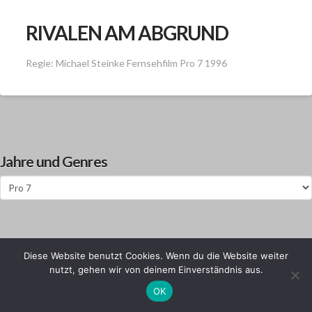
RIVALEN AM ABGRUND
Regie: Michael Steinke Fernsehfilm Pro 7 1996
Jahre und Genres
Jahre
und
Genres
Diese Website benutzt Cookies. Wenn du die Website weiter
IMPRESSUM
DISCLAIMER
KONTAKT
nutzt, gehen wir von deinem Einverständnis aus.
OK